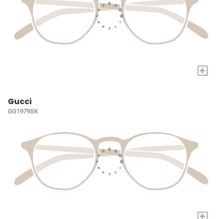
+
Gucci
GG1979SK
+