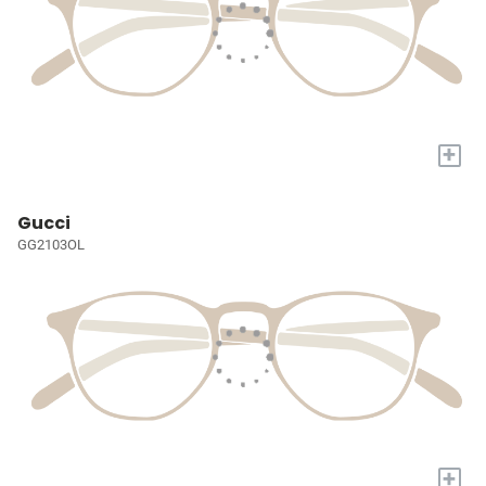
+
Gucci
GG2103OL
+