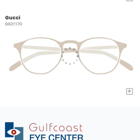
Gucci
GG2117O
+