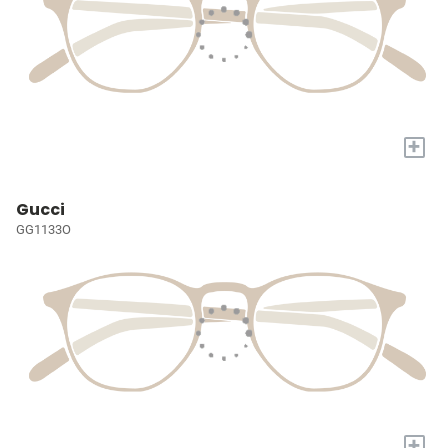
+
Gucci
GG1133O
+