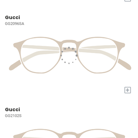
Gucci
GG2096SA
+
Gucci
GG2102S