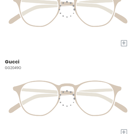
+
Gucci
GG2049O
+