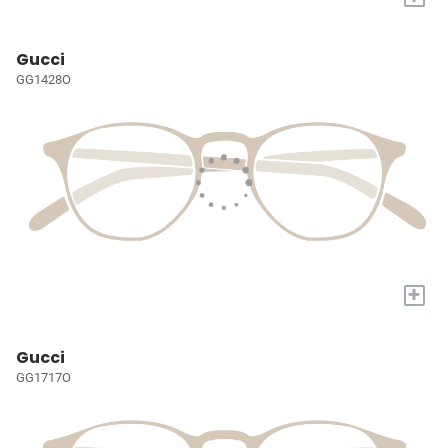
Gucci
GG1428O
+
Gucci
GG1717O