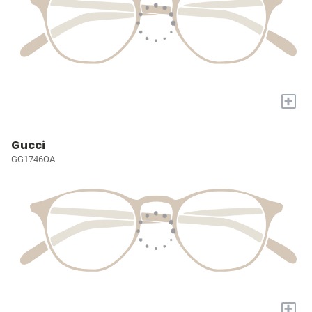
+
Gucci
GG1746OA
+