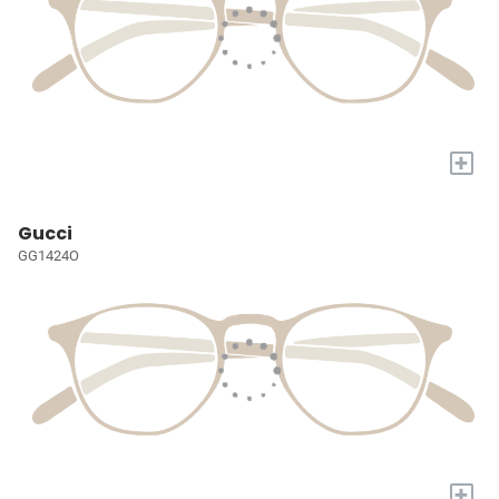
+
Gucci
GG1424O
+