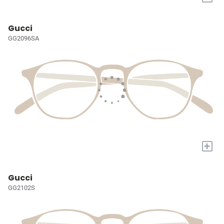
Gucci
GG2096SA
+
Gucci
GG2102S