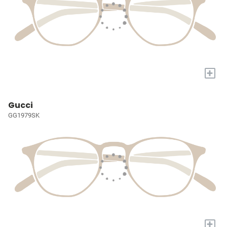
+
Gucci
GG1979SK
+