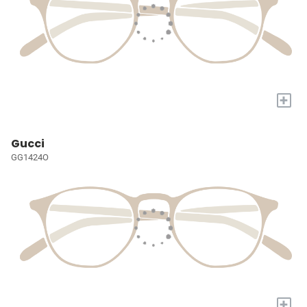
+
Gucci
GG1424O
+