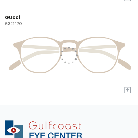
Gucci
GG2117O
+