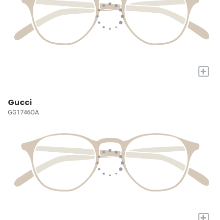
+
Gucci
GG1746OA
+