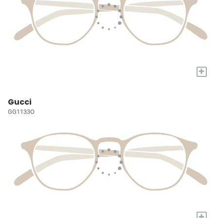
+
Gucci
GG1133O
+