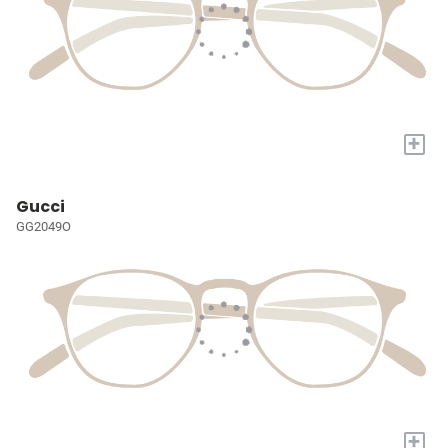
+
Gucci
GG2049O
+