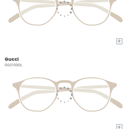
+
Gucci
GG2103OL
+