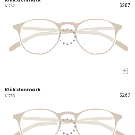
$287
K-767
+
Kliik:denmark
$267
K-783